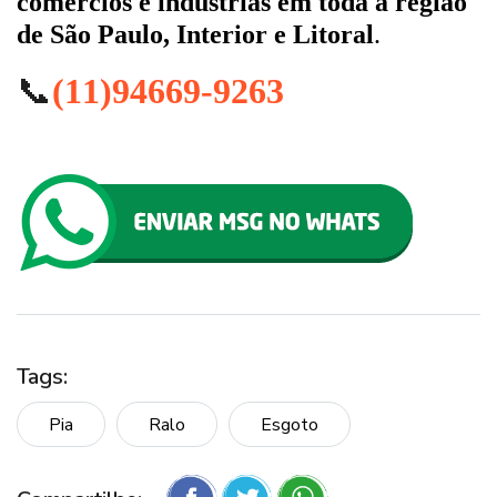
comércios e indústrias em toda a região
de São Paulo, Interior e Litoral
.
📞
(11)94669-9263
Tags:
Pia
Ralo
Esgoto