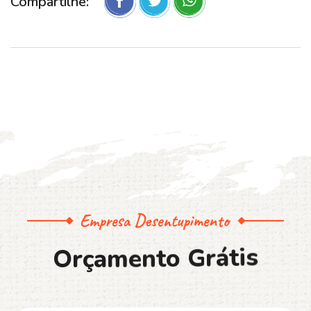
Compartilhe:
Empresa Desentupimento
O
r
ç
a
m
e
n
t
o
G
r
á
t
i
s