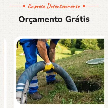
Empresa Desentupimento
O
r
ç
a
m
e
n
t
o
G
r
á
t
i
s