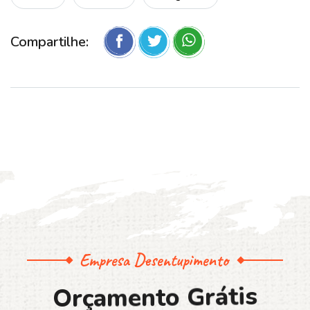
Compartilhe:
Empresa Desentupimento
O
r
ç
a
m
e
n
t
o
G
r
á
t
i
s