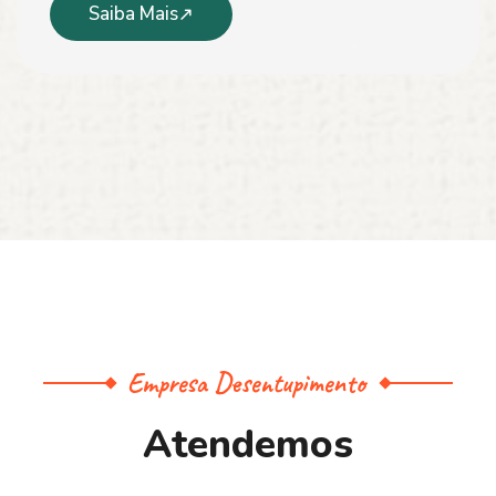
Saiba Mais
Empresa Desentupimento
A
t
e
n
d
e
m
o
s