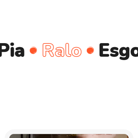
Ralo
Esgoto