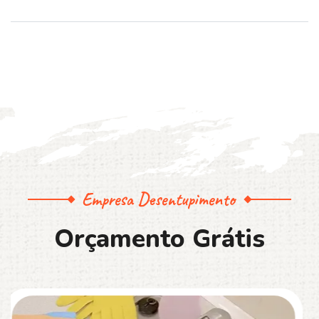
Empresa Desentupimento
O
r
ç
a
m
e
n
t
o
G
r
á
t
i
s