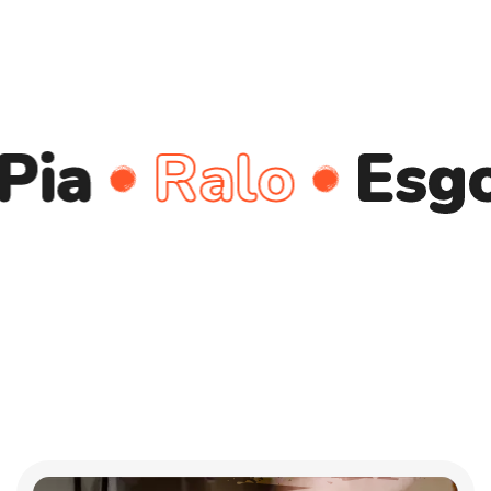
Ralo
Esgoto