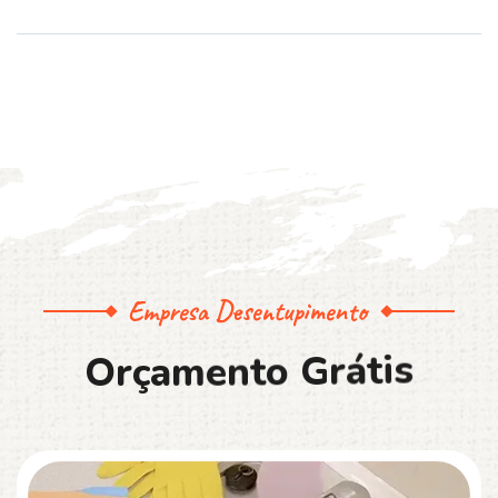
Empresa Desentupimento
O
r
ç
a
m
e
n
t
o
G
r
á
t
i
s